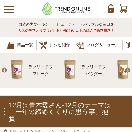
toggle navigation
自然の力でヘルシー・ビューティー・パワフルな毎日を
人気のテフとサプリが5,400円(税込)以上の購入で送料無料！
商品一覧
レシピ紹介
ブログ＆ニュース
ラブリーテフ
ラブリーテフ
レ
フレーク
パウダー
12月は青木愛さん-12月のテーマは
「一年の締めくくりに思う事、抱
負」-
HOME
»
トレンドオンライン・アスリートコラム
»