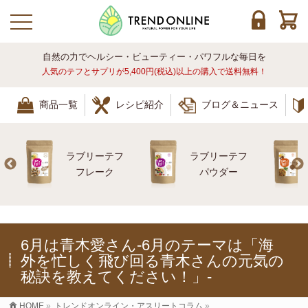
toggle navigation
自然の力でヘルシー・ビューティー・パワフルな毎日を
人気のテフとサプリが5,400円(税込)以上の購入で送料無料！
商品一覧
レシピ紹介
ブログ＆ニュース
ラブリーテフ
ラブリーテフ
レ
フレーク
パウダー
6月は青木愛さん-6月のテーマは「海
外を忙しく飛び回る青木さんの元気の
秘訣を教えてください！」-
HOME
»
トレンドオンライン・アスリートコラム
»