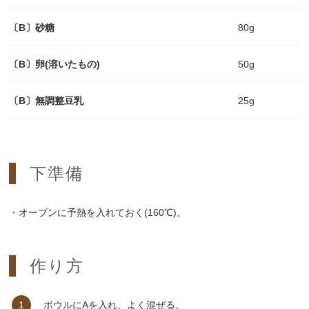
〔B〕砂糖
80g
〔B〕卵(溶いたもの)
50g
〔B〕無調整豆乳
25g
下準備
・オーブンに予熱を入れておく(160℃)。
作り方
ボウルにAを入れ、よく混ぜる。