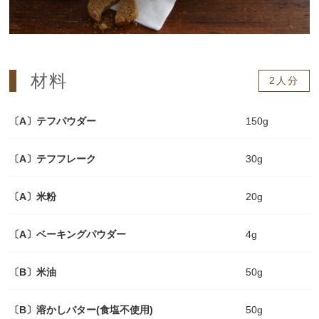
材料
2人分
〔A〕テフパウダー
150g
〔A〕テフフレーク
30g
〔A〕米粉
20g
〔A〕ベーキングパウダー
4g
〔B〕米油
50g
〔B〕溶かしバター(食塩不使用)
50g