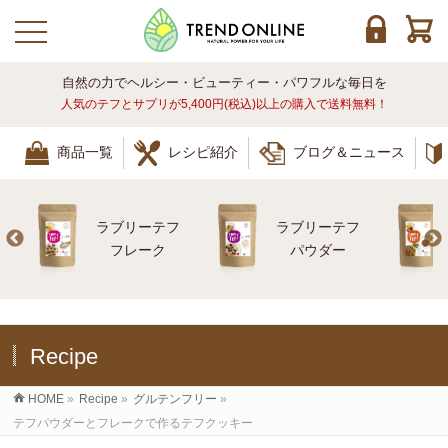
toggle navigation
自然の力でヘルシー・ビューティー・パワフルな毎日を
人気のテフとサプリが5,400円(税込)以上の購入で送料無料！
商品一覧
レシピ紹介
ブログ＆ニュース
ラブリーテフ
ラブリーテフ
レ
フレーク
パウダー
Recipe
HOME
»
Recipe
»
グルテンフリー
»
テフパウダーとフレークで作るテフクッキー