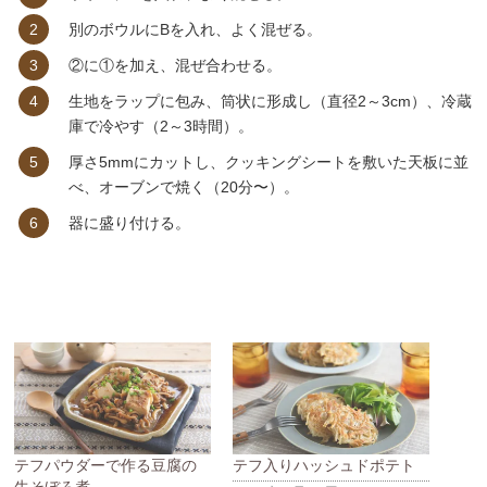
別のボウルにBを入れ、よく混ぜる。
②に①を加え、混ぜ合わせる。
生地をラップに包み、筒状に形成し（直径2～3cm）、冷蔵
庫で冷やす（2～3時間）。
厚さ5mmにカットし、クッキングシートを敷いた天板に並
べ、オーブンで焼く（20分〜）。
器に盛り付ける。
テフパウダーで作る豆腐の
テフ入りハッシュドポテト
牛そぼろ煮