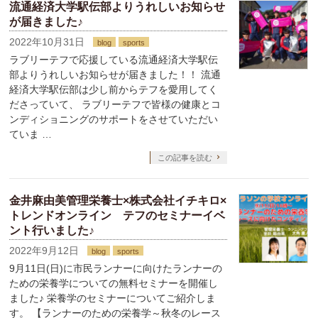
流通経済大学駅伝部よりうれしいお知らせ
が届きました♪
2022年10月31日
blog
sports
ラブリーテフで応援している流通経済大学駅伝
部よりうれしいお知らせが届きました！！ 流通
経済大学駅伝部は少し前からテフを愛用してく
ださっていて、 ラブリーテフで皆様の健康とコ
ンディショニングのサポートをさせていただい
ていま …
この記事を読む
金井麻由美管理栄養士×株式会社イチキロ×
トレンドオンライン テフのセミナーイベ
ント行いました♪
2022年9月12日
blog
sports
9月11日(日)に市民ランナーに向けたランナーの
ための栄養学についての無料セミナーを開催し
ました♪ 栄養学のセミナーについてご紹介しま
す。 【ランナーのための栄養学～秋冬のレース