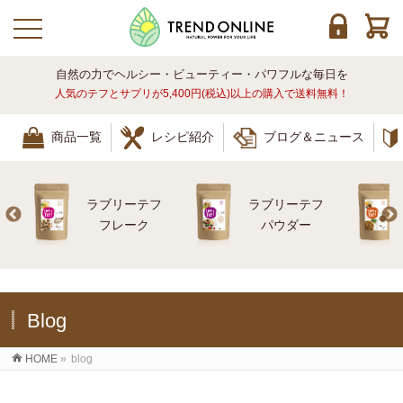
toggle navigation
自然の力でヘルシー・ビューティー・パワフルな毎日を
人気のテフとサプリが5,400円(税込)以上の購入で送料無料！
商品一覧
レシピ紹介
ブログ＆ニュース
ラブリーテフ
ラブリーテフ
レ
フレーク
パウダー
Blog
HOME
»
blog