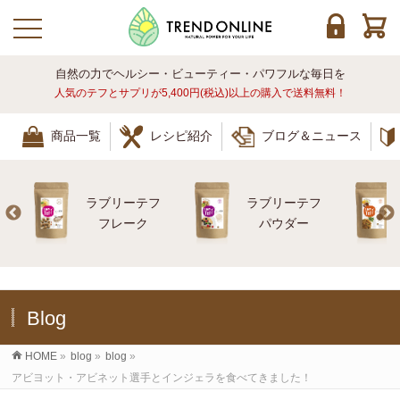
toggle navigation
自然の力でヘルシー・ビューティー・パワフルな毎日を
人気のテフとサプリが5,400円(税込)以上の購入で送料無料！
商品一覧
レシピ紹介
ブログ＆ニュース
ラブリーテフ
ラブリーテフ
レ
フレーク
パウダー
Blog
HOME
»
blog
»
blog
»
アビヨット・アビネット選手とインジェラを食べてきました！