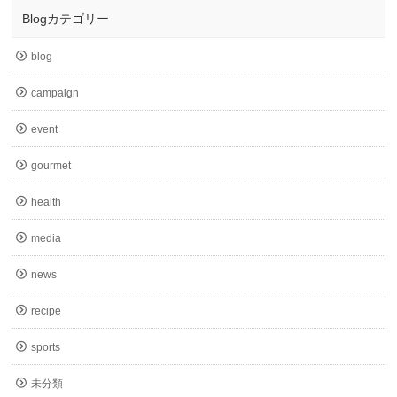
Blogカテゴリー
blog
campaign
event
gourmet
health
media
news
recipe
sports
未分類