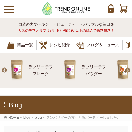
toggle navigation
自然の力でヘルシー・ビューティー・パワフルな毎日を
人気のテフとサプリが5,400円(税込)以上の購入で送料無料！
商品一覧
レシピ紹介
ブログ＆ニュース
ラブリーテフ
ラブリーテフ
レ
フレーク
パウダー
Blog
HOME
»
blog
»
blog
»
アンバサダーの方々と魚パーティーしました♪