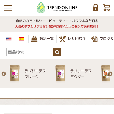
toggle navigation
自然の力でヘルシー・ビューティー・パワフルな毎日を
人気のテフとサプリが5,400円(税込)以上の購入で送料無料！
商品一覧
ブログ＆
レシピ紹介
ラブリーテフ
ラブリーテフ
レ
フレーク
パウダー